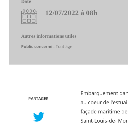
Date
12/07/2022 à 08h
Autres informations utiles
Public concerné :
Tout âge
Embarquement dans 
PARTAGER
TWITTER
FACEBOOK
au coeur de l’estua
façade maritime de 
Saint-Louis-de- Mon