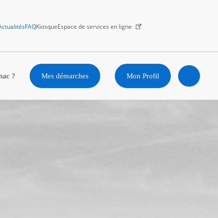
Actualités
FAQ
Kiosque
Espace de services en ligne
Facebook
X
Instagram
Youtube
Linkedin
nac ?
Mes démarches
Mon Profil
Ouvrir
la
recherc