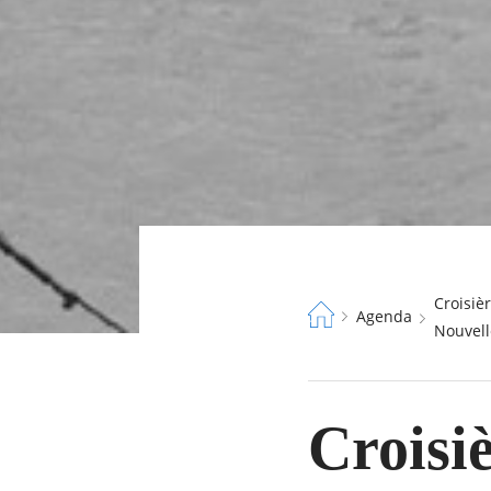
Fil
Croisière sur l’Estuaire de la Gironde au départ du port de Bordeaux et à destination de l’île
Agenda
d'Ariane
Nouvell
Croisiè