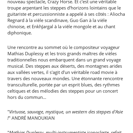
nouveau spectacle, Crazy Horse. Et c'est une véritable
troupe arpentant les steppes d'horizons lointains que le
guitariste et percussionniste a appelé à ses côtés : Aliocha
Regnard à la vièle scandinave, Guo Gan à la vièle
chinoise, et EnkhJargal à la vièle mongole et au chant
diphonique.
Une rencontre au sommet où le compositeur voyageur
Mathias Duplessy et les trois grands maîtres de vièles
traditionnelles nous embarquent dans un grand voyage
musical. Des steppes aux déserts, des montagnes arides
aux vallées vertes, il s'agit d'un véritable road movie à
travers des nouveaux mondes. Une étonnante rencontre
transculturelle, portée par un esprit blues, des rythmes
celtiques et des mélodies des steppes pour un concert
hors du commun…
"
Virtuose, sauvage, mystique, un western des steppes d'Asie
!
" ANDRÉ MANOUKIAN
"
Mathias Duplessy, multi-instrumentiste iconoclaste, refait