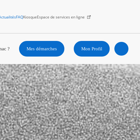
Actualités
FAQ
Kiosque
Espace de services en ligne
Facebook
X
Instagram
Youtube
Linkedin
nac ?
Mes démarches
Mon Profil
Ouvrir
la
recherc