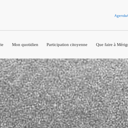
Agenda
ie
Mon quotidien
Participation citoyenne
Que faire à Mérig