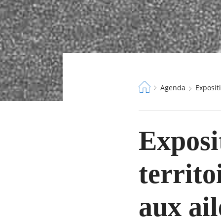
Fil
Agenda
Exposi
d'Ariane
Exposi
territo
aux ai