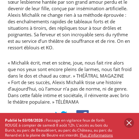
sœur lesbienne hantée par son grand amour perdu et le
devenir de leur fille, conçue par insémination artificielle.
Alexis Michalik ne change rien à sa méthode éprouvée :
des enchaînements rapides de tableaux forts et de
situations à tiroirs, des répliques tour à tour drôles et
poignantes. Sa ferveur et son incroyable sens du rythme
est au service d’un théâtre de souffrance et de rire. On en
ressort éblouis et KO.
« Michalik écrit, met en scène, joue, nous fait rire alors
que nos yeux sont encore pleins de larmes, nous fait froid
dans le dos et chaud au cœur. » THÉÂTRAL MAGAZINE
« Fort de ses succès, Alexis Michalik tisse une histoire
d’aujourd’hui, où l’amour n’a pas de norme, ni de genre.
Dans cette fable intime et sociétale, il réinvente avec brio
le théâtre populaire. » TÉLÉRAMA
PARTAGER
SUR
Publié le 03/08/2026 :
Passage en vigilance feux de forêt
TWITTER
FACEBOOK
ROUGE à compter de samedi 8 août 12h. L'accès au bois du
Burck, au parc de Beaudésert, au parc du Château, au parc du
Renard et à la plaine de Beutre est interdit.
Plus d'informations