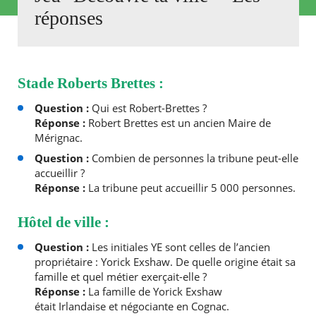
réponses
Agenda
Actualités
FAQ
Kiosque
Stade Roberts Brettes :
Espace de services en ligne
Question :
Qui est Robert-Brettes ?
Facebook
X
Instagram
Youtube
Linkedin
Les
Réponse :
Robert Brettes est un ancien Maire de
dernièr
Mérignac.
alertes
Question :
Combien de personnes la tribune peut-elle
Eco
accueillir ?
Watt
Réponse :
La tribune peut accueillir 5 000 personnes.
Hôtel de ville :
Question :
Les initiales YE sont celles de l’ancien
propriétaire : Yorick Exshaw. De quelle origine était sa
famille et quel métier exerçait-elle ?
Réponse :
La famille de Yorick Exshaw
était Irlandaise et négociante en Cognac.