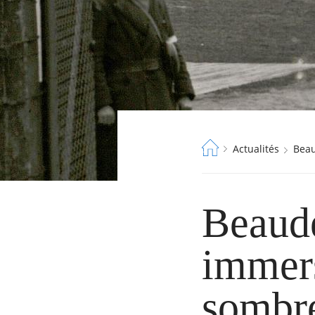
Fil
Actualités
Bea
d'Ariane
Beaudé
immers
sombr