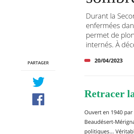
Durant la Seco
enfermées dan
RECHERCHER ...
permet de plon
internés. À dé
20/04/2023
PARTAGER
TWITTER
FACEBOOK
Retracer l
Ouvert en 1940 par 
Beaudésert-Mérignac
politiques... Vérita