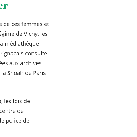
er
ie de ces femmes et
gime de Vichy, les
la médiathèque
rignacais consulte
ées aux archives
la Shoah de Paris
 les lois de
 centre de
de police de