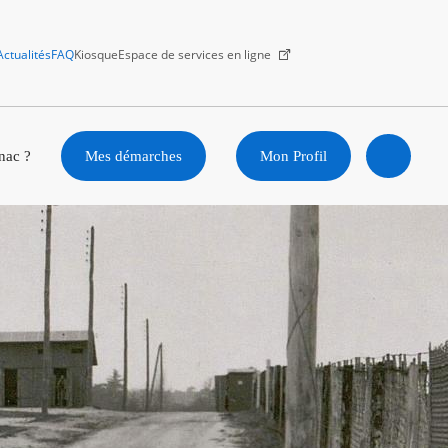
Actualités
FAQ
Kiosque
Espace de services en ligne
Facebook
X
Instagram
Youtube
Linkedin
nac ?
Mes démarches
Mon Profil
Ouvrir
la
recherc