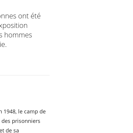
onnes ont été
xposition
ces hommes
ie.
n 1948, le camp de
 des prisonniers
et de sa