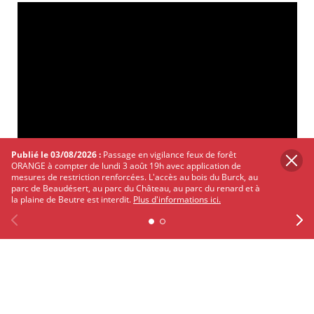
Publié le 03/08/2026 :
Passage en vigilance feux de forêt
ORANGE à compter de lundi 3 août 19h avec application de
mesures de restriction renforcées. L'accès au bois du Burck, au
parc de Beaudésert, au parc du Château, au parc du renard et à
la plaine de Beutre est interdit.
Plus d'informations ici.
PARTAGER
SUR
Previous
Facebook
Précédent
X
Instagram
Youtube
Linkedin
TWITTER
FACEBOOK
Suiv
Ne
À lire aussi