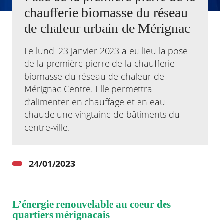
chaufferie biomasse du réseau
Agenda
de chaleur urbain de Mérignac
Actualités
FAQ
Le lundi 23 janvier 2023 a eu lieu la pose
Kiosque
Espace de services en ligne
de la première pierre de la chaufferie
biomasse du réseau de chaleur de
Facebook
X
Instagram
Youtube
Linkedin
Les
Mérignac Centre. Elle permettra
dernièr
d’alimenter en chauffage et en eau
alertes
Eco
chaude une vingtaine de bâtiments du
Watt
centre-ville.
24/01/2023
L’énergie renouvelable au coeur des
quartiers mérignacais