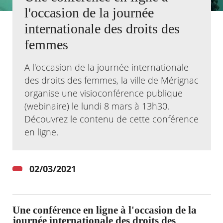
l'occasion de la journée
Agenda
internationale des droits des
Actualités
femmes
FAQ
Kiosque
Espace de services en ligne
A l'occasion de la journée internationale
des droits des femmes, la ville de Mérignac
Facebook
X
Instagram
Youtube
Linkedin
Les
organise une visioconférence publique
dernièr
(webinaire) le lundi 8 mars à 13h30.
alertes
Eco
Découvrez le contenu de cette conférence
Watt
en ligne.
02/03/2021
Une conférence en ligne à l'occasion de la
journée internationale des droits des