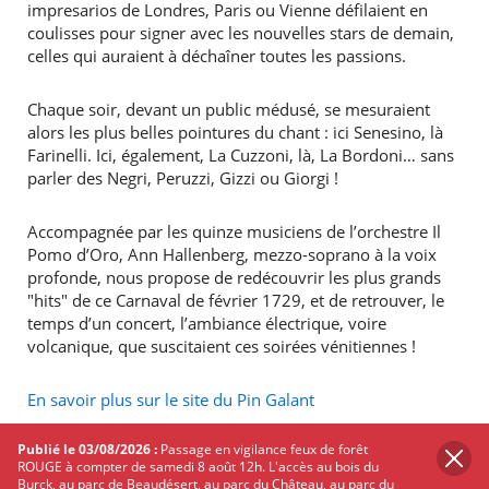
impresarios de Londres, Paris ou Vienne défilaient en
coulisses pour signer avec les nouvelles stars de demain,
celles qui auraient à déchaîner toutes les passions.
Chaque soir, devant un public médusé, se mesuraient
alors les plus belles pointures du chant : ici Senesino, là
Farinelli. Ici, également, La Cuzzoni, là, La Bordoni… sans
parler des Negri, Peruzzi, Gizzi ou Giorgi !
Accompagnée par les quinze musiciens de l’orchestre Il
Pomo d’Oro, Ann Hallenberg, mezzo-soprano à la voix
profonde, nous propose de redécouvrir les plus grands
"hits" de ce Carnaval de février 1729, et de retrouver, le
temps d’un concert, l’ambiance électrique, voire
volcanique, que suscitaient ces soirées vénitiennes !
En savoir plus sur le site du Pin Galant
Publié le 03/08/2026 :
Passage en vigilance feux de forêt
PARTAGER
SUR
ROUGE à compter de samedi 8 août 12h. L'accès au bois du
TWITTER
FACEBOOK
Burck, au parc de Beaudésert, au parc du Château, au parc du