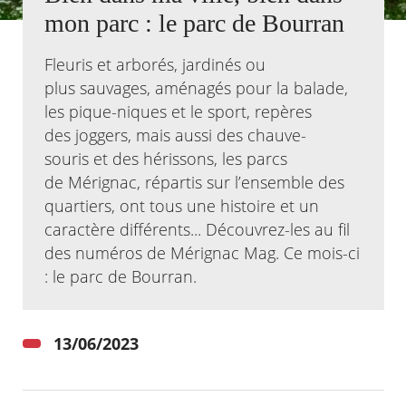
mon parc : le parc de Bourran
Agenda
Actualités
Fleuris et arborés, jardinés ou
FAQ
plus sauvages, aménagés pour la balade,
Kiosque
les pique-niques et le sport, repères
Espace de services en ligne
des joggers, mais aussi des chauve-
Facebook
X
souris et des hérissons, les parcs
Instagram
Youtube
Linkedin
Les
dernièr
de Mérignac, répartis sur l’ensemble des
alertes
quartiers, ont tous une histoire et un
Eco
Watt
caractère différents... Découvrez-les au fil
des numéros de Mérignac Mag. Ce mois-ci
: le parc de Bourran.
13/06/2023