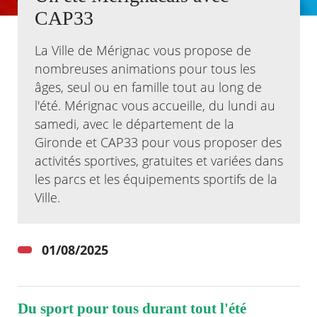
CAP33
Agenda
Actualités
La Ville de Mérignac vous propose de
FAQ
nombreuses animations pour tous les
Kiosque
âges, seul ou en famille tout au long de
Espace de services en ligne
l'été. Mérignac vous accueille, du lundi au
Facebook
X
samedi, avec le département de la
Instagram
Youtube
Linkedin
Les
dernièr
Gironde et CAP33 pour vous proposer des
alertes
activités sportives, gratuites et variées dans
Eco
Watt
les parcs et les équipements sportifs de la
Ville.
01/08/2025
Du sport pour tous durant tout l'été