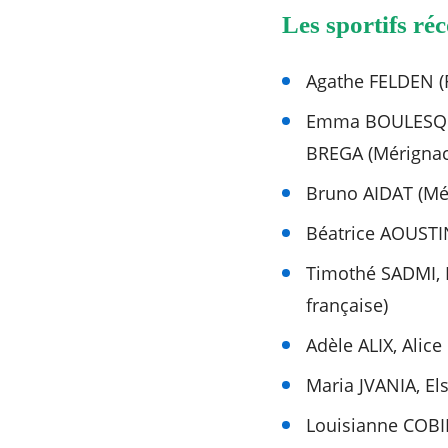
Les sportifs ré
Agathe FELDEN (
Emma BOULESQUE
BREGA (Mérignac
Bruno AIDAT (Mér
Béatrice AOUSTI
Timothé SADMI, 
française)
Adèle ALIX, Ali
Maria JVANIA, E
Louisianne COBI