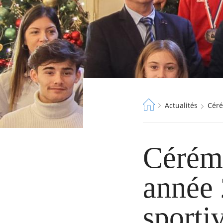
Fil
Actualités
Cér
d'Ariane
Cérémo
année 
sporti