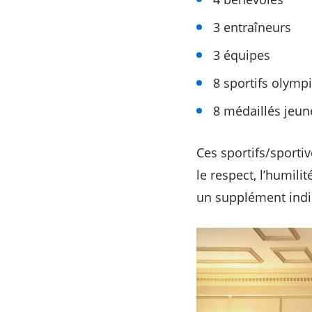
3 entraîneurs
3 équipes
8 sportifs olymp
8 médaillés jeun
Ces sportifs/sport
le respect, l’humili
un supplément indi