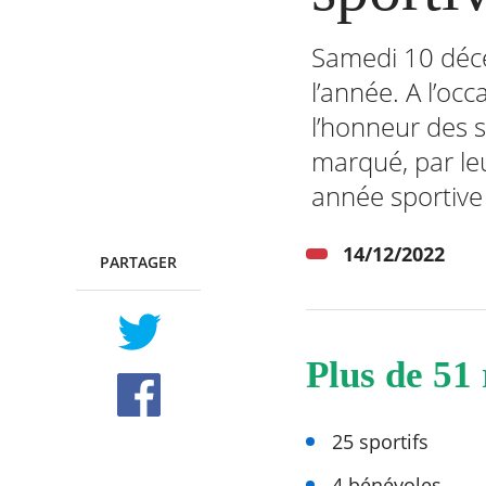
Samedi 10 déce
l’année. A l’oc
RECHERCHER ...
l’honneur des s
marqué, par le
année sportiv
14/12/2022
PARTAGER
TWITTER
FACEBOOK
Plus de 51
25 sportifs
4 bénévoles