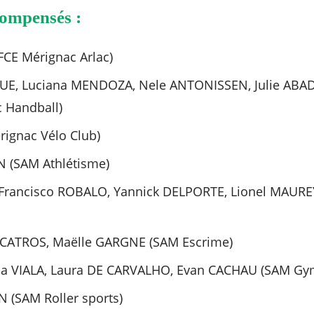
compensés :
FCE Mérignac Arlac)
, Luciana MENDOZA, Nele ANTONISSEN, Julie ABAD
 Handball)
ignac Vélo Club)
N (SAM Athlétisme)
Francisco ROBALO, Yannick DELPORTE, Lionel MAURE
ce CATROS, Maëlle GARGNE (SAM Escrime)
lsa VIALA, Laura DE CARVALHO, Evan CACHAU (SAM G
N (SAM Roller sports)