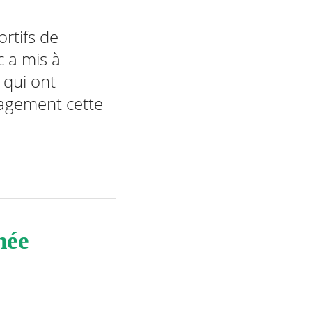
rtifs de
c a mis à
 qui ont
gagement cette
nnée