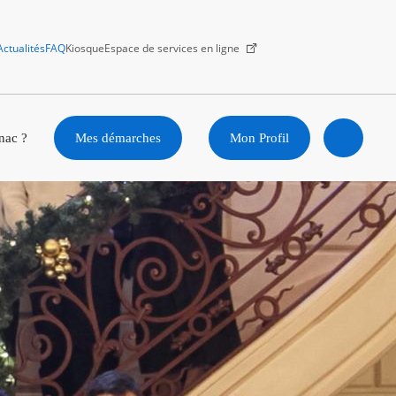
Actualités
FAQ
Kiosque
Espace de services en ligne
Facebook
X
Instagram
Youtube
Linkedin
nac ?
Mes démarches
Mon Profil
Ouvrir
la
recherc