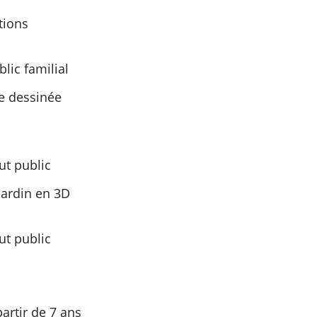
tions
lic familial
de dessinée
ut public
 jardin en 3D
ut public
artir de 7 ans