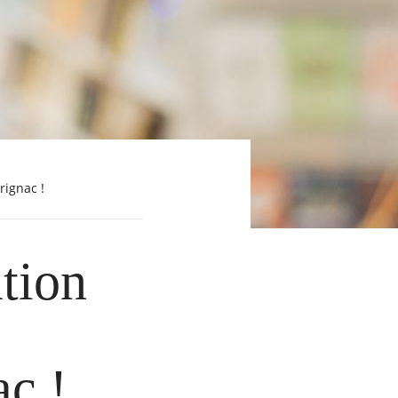
rignac !
tion
c !