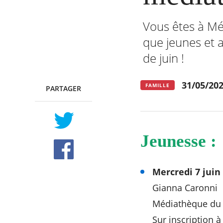
Vous êtes à Mér
que jeunes et a
RECHERCHER ...
de juin !
31/05/20
FAMILLE
PARTAGER
TWITTER
FACEBOOK
Jeunesse :
Mercredi 7 juin
Gianna Caronni
Médiathèque du
Sur inscription à