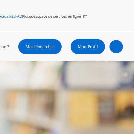
Actualités
FAQ
Kiosque
Espace de services en ligne
Facebook
X
Instagram
Youtube
Linkedin
nac ?
Mes démarches
Mon Profil
Ouvrir
la
recherc