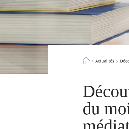
Fil
Actualités
Dé
d'Ariane
Décou
du moi
médiat