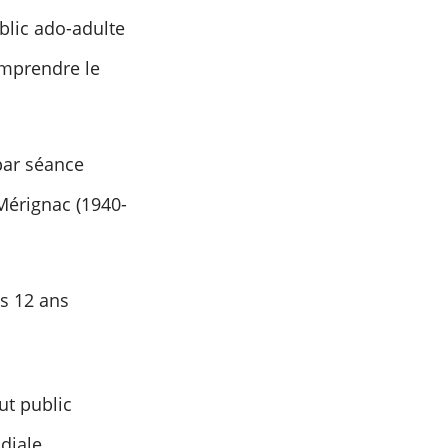
blic ado-adulte
comprendre le
par séance
Mérignac (1940-
ès 12 ans
ut public
diale