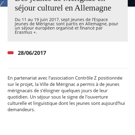
séjour culturel en Allemagne
Agenda
Du 11 au 19 juin 2017, sept jeunes de l’Espace
Actualités
Jeunes de Mérignac sont partis en Allemagne, pour
FAQ
un séjour européen organisé et financé par
Kiosque
Erasmus +.
Espace de services en ligne
Facebook
X
28/06/2017
Instagram
Youtube
Linkedin
Les
dernièr
alertes
Eco
Watt
En partenariat avec l’association Contrôle Z positionnée
sur le projet, la Ville de Mérignac a permis à de jeunes
mérignacais de s’éloigner quelques jours de leur
quotidien. Un séjour sous le signe de l'ouverture
culturelle et linguistique dont les jeunes sont aujourd'hui
demandeurs.