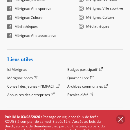
Mérignac Ville sportive
Mérignac Ville sportive
Mérignac Culture
Mérignac Culture
Médiathèques
Médiathèques
Mérignac Ville associative
Liens utiles
Ici Mérignac
Budget participatif
Mérignac photo
Quartier libre
Conseil des jeunes - l'IMPACT
Archives communales
Annuaires des entreprises
Escales d'été
©2024 Ville de Mérignac, Tous droits réservés
Publié le 03/08/2026 :
Passage en vigilance feux de forêt
ROUGE à compter de samedi 8 août 12h. L'accès au bois du
Footer
Mentions légales
Salle de presse
Recrutement
Burck, au parc de Beaudésert, au parc du Château, au parc du