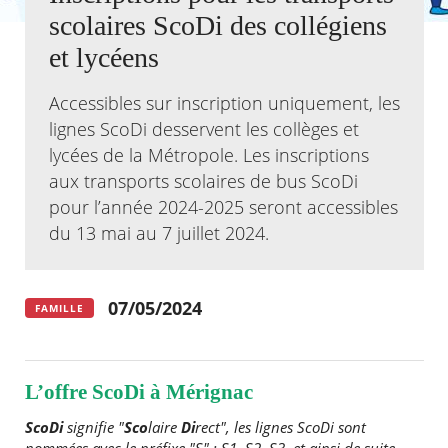
scolaires ScoDi des collégiens
Agenda
et lycéens
Actualités
FAQ
Accessibles sur inscription uniquement, les
Kiosque
Espace de services en ligne
lignes ScoDi desservent les collèges et
lycées de la Métropole. Les inscriptions
Facebook
X
Instagram
Youtube
Linkedin
Les
aux transports scolaires de bus ScoDi
dernièr
pour l’année 2024-2025 seront accessibles
alertes
Eco
du 13 mai au 7 juillet 2024.
Watt
07/05/2024
FAMILLE
L’offre ScoDi à Mérignac
ScoDi
signifie "
Sco
laire
Di
rect", les lignes ScoDi sont