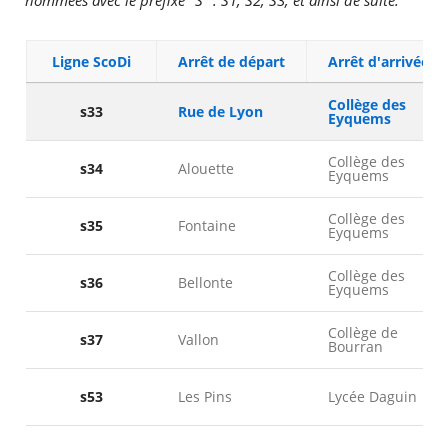
nommées avec le préfixe "S" : S1, S2, S3, et ainsi de suite.
Ligne ScoDi
Arrêt de départ
Arrêt d'arrivée
Collège des
s33
Rue de Lyon
Eyquems
Collège des
s34
Alouette
Eyquems
Collège des
s35
Fontaine
Eyquems
Collège des
s36
Bellonte
Eyquems
RECHERCHER ...
Collège de
s37
Vallon
Bourran
s53
Les Pins
Lycée Daguin