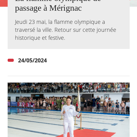
passage à Mérignac
Agenda
Actualités
Jeudi 23 mai, la flamme olympique a
FAQ
traversé la ville. Retour sur cette journée
Kiosque
historique et festive.
Espace de services en ligne
Facebook
X
Instagram
Youtube
Linkedin
Les
dernièr
24/05/2024
alertes
Eco
Watt