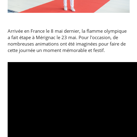
Arrivée en France le 8 mai dernier, la flamme olympique
a fait étape à Mérignac le 23 mai. Pour l'occasion, de
nombreuses animations ont été imaginées pour faire de
cette journée un moment mémorable et festif.
RECHERCHER ...