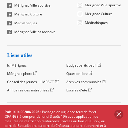
Mérignac Ville sportive
Mérignac Ville sportive
Mérignac Culture
Mérignac Culture
Médiathèques
Médiathèques
Mérignac Ville associative
Liens utiles
Ici Mérignac
Budget participatif
Mérignac photo
Quartier libre
Conseil des jeunes - l'IMPACT
Archives communales
Annuaires des entreprises
Escales d'été
©2024 Ville de Mérignac, Tous droits réservés
Publié le 03/08/2026 :
Passage en vigilance feux de forêt
ORANGE à compter de lundi 3 août 19h avec application de
Footer
Mentions légales
Salle de presse
Recrutement
mesures de restriction renforcées. L'accès au bois du Burck, au
legals
parc de Beaudésert, au parc du Château, au parc du renard et à
Foire aux questions (FAQ)
Carte des équipements