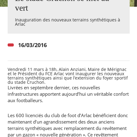
vert
Agenda
Inauguration des nouveaux terrains synthétiques à
Actualités
Arlac
FAQ
Kiosque
Espace de services en ligne
16/03/2016
Facebook
X
Instagram
Youtube
Linkedin
Les
dernièr
alertes
Vendredi 11 mars à 18h, Alain Anziani, Maire de Mérignac
Eco
et le Président du FCE Arlac vont inaugurer les nouveaux
Watt
terrains synthétiques ainsi que l’extension du foyer sportif
du stade Cruchon.
Livrées en septembre dernier, ces nouvelles
RECHERCHER ...
infrastructures apportent aujourd’hui un véritable confort
aux footballeurs.
Les 600 licenciés du club de foot d’Arlac bénéficient donc
maintenant d’un agrandissement des deux anciens
terrains synthétiques avec remplacement du revêtement
par un gazon « nouvelle génération ». Ce revêtement