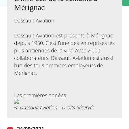
Mérignac
Agenda
Actualités
Dassault Aviation
FAQ
Kiosque
Dassault Aviation est présente à Mérignac
Espace de services en ligne
depuis 1950. C’est l’une des entreprises les
Facebook
X
plus anciennes de la ville. Avec 2.000
Instagram
Youtube
Linkedin
Les
dernièr
collaborateurs, Dassault Aviation est aussi
alertes
l’un des tous premiers employeurs de
Eco
Watt
Mérignac.
Les premières années
© Dassault Aviation - Droits Réservés
24/09/2021