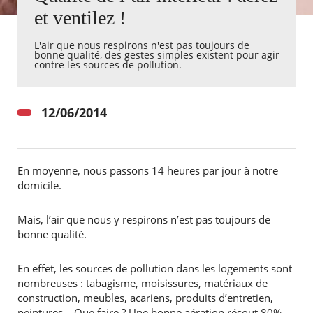
et ventilez !
Agenda
L'air que nous respirons n'est pas toujours de
Actualités
bonne qualité, des gestes simples existent pour agir
FAQ
contre les sources de pollution.
Kiosque
Espace de services en ligne
12/06/2014
Facebook
X
Instagram
Youtube
Linkedin
Les
dernièr
alertes
Eco
En moyenne, nous passons 14 heures par jour à notre
Watt
domicile.
Mais, l’air que nous y respirons n’est pas toujours de
bonne qualité.
RECHERCHER ...
En effet, les sources de pollution dans les logements sont
nombreuses : tabagisme, moisissures, matériaux de
construction, meubles, acariens, produits d’entretien,
peintures… Que faire ? Une bonne aération résout 80%