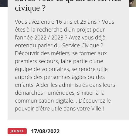
civique ?
Agenda
Actualités
Vous avez entre 16 ans et 25 ans ? Vous
FAQ
êtes à la recherche d'un projet pour
Kiosque
l'année 2022 / 2023 ? Avez-vous déjà
Espace de services en ligne
entendu parler du Service Civique ?
Facebook
X
Découvrir des métiers, se former aux
Instagram
Youtube
Linkedin
Les
dernièr
premiers secours, faire partie d’une
alertes
équipe de volontaires, se rendre utile
Eco
Watt
auprès des personnes âgées ou des
enfants. Aider les administrés dans leurs
démarches numériques, s’initier à la
communication digitale… Découvrez le
pouvoir d’être utile dans votre Ville !
17/08/2022
JEUNES