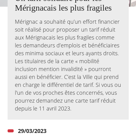
Mérignacais les plus fragiles
Agenda
Actualités
Mérignac a souhaité qu’un effort financier
FAQ
soit réalisé pour proposer un tarif réduit
Kiosque
aux Mérignacais les plus fragiles comme
Espace de services en ligne
les demandeurs d’emplois et bénéficiaires
Facebook
X
des minima sociaux et leurs ayants droits.
Instagram
Youtube
Linkedin
Les
dernièr
Les titulaires de la carte « mobilité
alertes
inclusion mention invalidité » pourront
Eco
Watt
aussi en bénéficier. C’est la Ville qui prend
en charge le différentiel de tarif. Si vous ou
l'un de vos proches êtes concernés, vous
pourrez demandez une carte tarif réduit
depuis le 11 avril 2023.
29/03/2023