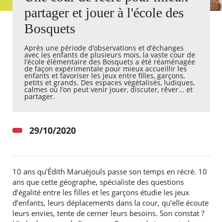
partager et jouer à l'école des
Agenda
Bosquets
Actualités
FAQ
Après une période d’observations et d’échanges
Kiosque
avec les enfants de plusieurs mois, la vaste cour de
Espace de services en ligne
l’école élémentaire des Bosquets a été réaménagée
de façon expérimentale pour mieux accueillir les
enfants et favoriser les jeux entre filles, garçons,
petits et grands. Des espaces végétalisés, ludiques,
Facebook
X
Instagram
Youtube
Linkedin
Les
calmes où l’on peut venir jouer, discuter, rêver... et
dernièr
partager.​
alertes
Eco
Watt
29/10/2020
10 ans qu’Édith Maruéjouls passe son temps en récré. 10
ans que cette géographe, spécialiste des questions
d’égalité entre les filles et les garçons étudie les jeux
d’enfants, leurs déplacements dans la cour, qu’elle écoute
leurs envies, tente de cerner leurs besoins. Son constat ?