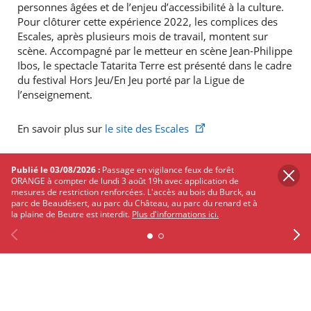
personnes âgées et de l’enjeu d’accessibilité à la culture.
Pour clôturer cette expérience 2022, les complices des
Escales, après plusieurs mois de travail, montent sur
scène. Accompagné par le metteur en scène Jean-Philippe
Ibos, le spectacle Tatarita Terre est présenté dans le cadre
du festival Hors Jeu/En Jeu porté par la Ligue de
l’enseignement.
En savoir plus sur
le site des Escales
Publié le 03/08/2026 :
Passage en vigilance feux de forêt
ORANGE à compter de lundi 3 août 19h avec application de
mesures de restriction renforcées. L'accès au bois du Burck, au
Informations pratiques
parc de Beaudésert, au parc du Château, au parc du renard et à
la plaine de Beutre est interdit.
Plus d'informations ici.
Gratuit
Réservation au 05 56 18 88 62 ou
à
directiondelaculture@merignac.com
Previous
Facebook
X
Instagram
Youtube
Linkedin
Ne
PARTAGER
SUR
TWITTER
FACEBOOK