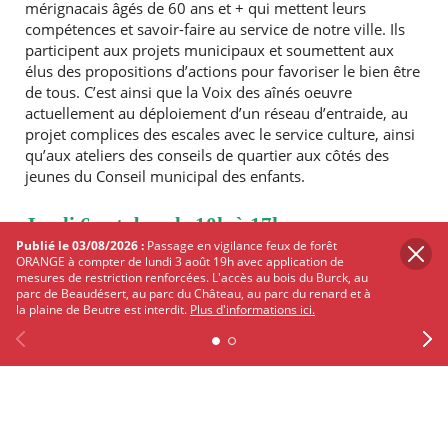
mérignacais âgés de 60 ans et + qui mettent leurs
compétences et savoir-faire au service de notre ville. Ils
participent aux projets municipaux et soumettent aux
élus des propositions d’actions pour favoriser le bien être
de tous. C’est ainsi que la Voix des aînés oeuvre
actuellement au déploiement d’un réseau d’entraide, au
projet complices des escales avec le service culture, ainsi
qu’aux ateliers des conseils de quartier aux côtés des
jeunes du Conseil municipal des enfants.
Jeudi 6 octobre de 10h à 17h
Publié le 03/08/2026 :
Passage en vigilance feux de forêt
Lieu : Relais des aidants, 29, rue Alphonse Daudet
ORANGE à compter de lundi 3 août 19h avec application de
mesures de restriction renforcées. L'accès au bois du Burck, au
33700 Mérignac
parc de Beaudésert, au parc du Château, au parc du renard et à
Renseignements au 05 56 97 86 24 ou sur
la plaine de Beutre est interdit.
Plus d'informations ici.
relais.des.aidants@merignac.com
Previous
Facebook
X
Instagram
Youtube
Linkedin
Ne
Journée portes ouvertes festive
À l’occasion du 4e anniversaire du Relais des Aidants et
de la date symbolique de la Journée Nationale des