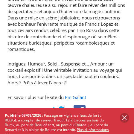
œuvre chaleureuse a su réjouir et faire rêver des millions
de spectateurs et aujourd’hui encore la magie continue.
Dans une mise en scène jubilatoire, nous retrouverons
avec bonheur l’enivrante musique de Francis Lopez et
tous ces airs rendus célèbres par Tino Rossi dans cette
histoire de contrebande et d’espionnage où se mêlent
situations burlesques, péripéties rocambolesques et
romantiques.
Intrigues, Humour, Soleil, Suspense et… Amour : un
cocktail explosif ! Une véritable invitation au voyage qui
nous transportera dans un spectacle haut en couleurs.
Alors ? Prêts à lever l’ancre ?!
En savoir plus sur le site du
Pin Galant
PARTAGER
SUR
Publié le 03/08/2026 :
Passage en vigilance feux de forêt
TWITTER
FACEBOOK
ROUGE à compter de samedi 8 août 12h. L'accès au bois du
Burck, au parc de Beaudésert, au parc du Château, au parc du
Renard et à la plaine de Beutre est interdit.
Plus d'informations
Les autres événements qui