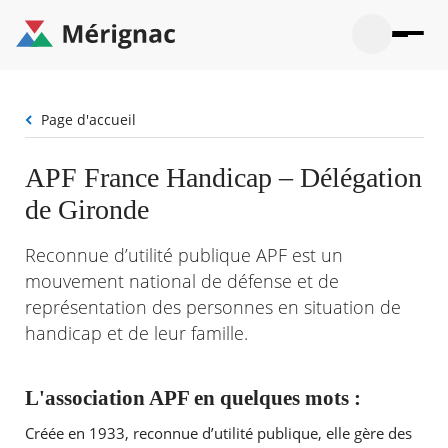
Aller
au
contenu
principal
Ouvrir
Ouvrir
Menu
Merignac
la
le
La mairie
principal
-
recherche
menu
page
Fil
Page d'accueil
Ouvrir
d'accueil
Mon quotidien
d'Ariane
le
sous-
Ouvrir
APF France Handicap – Délégation
menu
Participation citoyenne
le
La
de Gironde
sous-
mairie
Ouvrir
menu
Que faire à Mérignac ?
le
Mon
sous-
Reconnue d’utilité publique APF est un
quotid
Ouvrir
menu
Mes démarches
mouvement national de défense et de
le
Partic
sous-
représentation des personnes en situation de
citoye
Ouvrir
menu
Mon Profil
le
handicap et de leur famille.
Que
sous-
faire
Ouvrir
menu
à
le
Mes
Mérig
sous-
L'association APF en quelques mots :
démar
?
menu
23°
Mon
Moyen
Créée en 1933, reconnue d’utilité publique, elle gère des
Profil