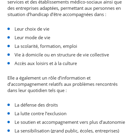
services et des établissements médico-sociaux ainsi que
des entreprises adaptées, permettant aux personnes en
Agenda
situation d’handicap d’être accompagnées dans :
Actualités
FAQ
Leur choix de vie
Kiosque
Espace de services en ligne
Leur mode de vie
La scolarité, formation, emploi
RECHERCHER ...
Facebook
X
Instagram
Youtube
Linkedin
Les
Vie à domicile ou en structure de vie collective
dernièr
alertes
Accès aux loisirs et à la culture
Eco
Watt
Elle a également un rôle d’information et
d’accompagnement relatifs aux problèmes rencontrés
dans leur quotidien tels que :
La défense des droits
La lutte contre l’exclusion
Le soutien et accompagnement vers plus d’autonomie
La sensibilisation (grand public, écoles, entreprises)