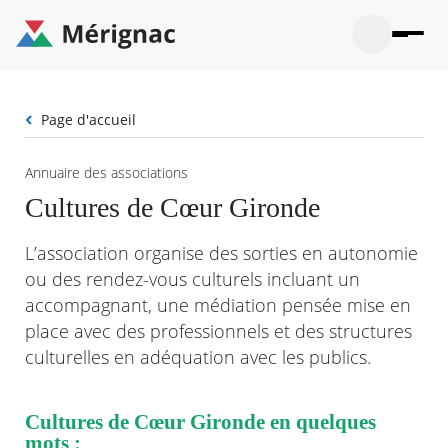
Aller
au
contenu
principal
Ouvrir
Ouvrir
Menu
Merignac
la
le
La mairie
principal
-
recherche
menu
page
Fil
Page d'accueil
Ouvrir
d'accueil
Mon quotidien
d'Ariane
le
sous-
Ouvrir
Annuaire des associations
menu
Participation citoyenne
le
La
Cultures de Cœur Gironde
sous-
mairie
Ouvrir
menu
Que faire à Mérignac ?
le
Mon
L’association organise des sorties en autonomie
sous-
quotid
Ouvrir
menu
Mes démarches
ou des rendez-vous culturels incluant un
le
Partic
sous-
accompagnant, une médiation pensée mise en
citoye
Ouvrir
menu
Mon Profil
le
place avec des professionnels et des structures
Que
sous-
faire
Ouvrir
culturelles en adéquation avec les publics.
menu
à
le
Mes
Mérig
sous-
démar
?
menu
Cultures de Cœur Gironde en quelques
20°
Mon
Moyen
mots :
Profil