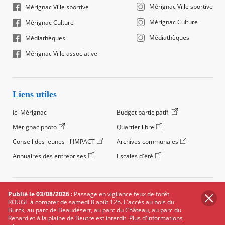
Mérignac Ville sportive
Mérignac Ville sportive
Mérignac Culture
Mérignac Culture
Médiathèques
Médiathèques
Mérignac Ville associative
Liens utiles
Ici Mérignac
Budget participatif
Mérignac photo
Quartier libre
Conseil des jeunes - l'IMPACT
Archives communales
Annuaires des entreprises
Escales d'été
©2024 Ville de Mérignac, Tous droits réservés
Publié le 03/08/2026 :
Passage en vigilance feux de forêt
ROUGE à compter de samedi 8 août 12h. L'accès au bois du
Footer
Mentions légales
Salle de presse
Recrutement
Burck, au parc de Beaudésert, au parc du Château, au parc du
legals
Renard et à la plaine de Beutre est interdit.
Plus d'informations
Foire aux questions (FAQ)
Carte des équipements