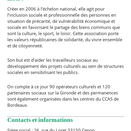
Créer en 2006 à l’échelon national, elle agit pour
Agenda
l’inclusion sociale et professionnelle des personnes en
Actualités
situation de précarité, de vulnérabilité économique et
FAQ
sociale en favorisant le partage des biens communs que
Kiosque
sont la culture, le sport, le loisir. Cette association porte
RECHERCHER ...
Espace de services en ligne
les valeurs républicaines de solidarité, du vivre ensemble
et de citoyenneté.
Facebook
X
Instagram
Youtube
Linkedin
Les
dernièr
Son but est d’aider les travailleurs sociaux au
alertes
développement des projets culturels au sein de structures
Eco
sociales en sensibilisant les publics.
Watt
On compte à ce jour 90 opérateurs culturels et 120
partenaires sociaux sur la Gironde et des permanences
sont également organisées dans les centres du CCAS de
Bordeaux.
Contacts et informations
Siège social : 26, rue du Loret 33150 Cenon