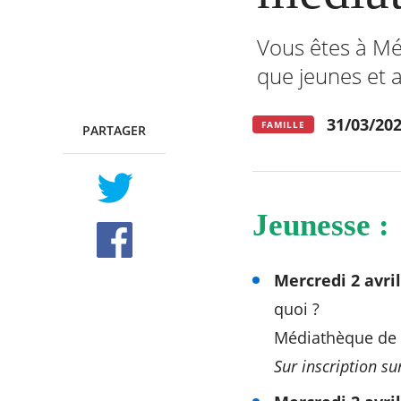
Vous êtes à Mér
que jeunes et 
RECHERCHER ...
31/03/20
FAMILLE
PARTAGER
TWITTER
FACEBOOK
Jeunesse :
Mercredi 2 avri
quoi ?
Médiathèque de
Sur inscription su