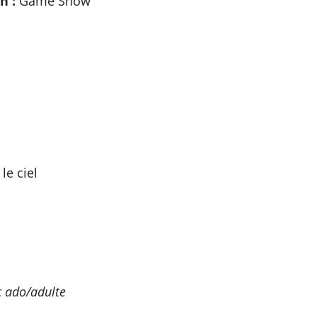
h :
Game Show
e ciel
c ado/adulte