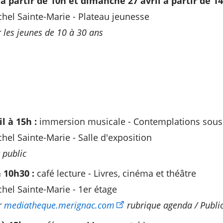
à partir de 10h et dimanche 27 avril à partir de 14
el Sainte-Marie - Plateau jeunesse
r les jeunes de 10 à 30 ans
l à 15h :
immersion musicale - Contemplations sous l
el Sainte-Marie - Salle d'exposition
 public
à 10h30 :
café lecture - Livres, cinéma et théâtre
el Sainte-Marie - 1er étage
r
mediatheque.merignac.com
rubrique agenda / Publi