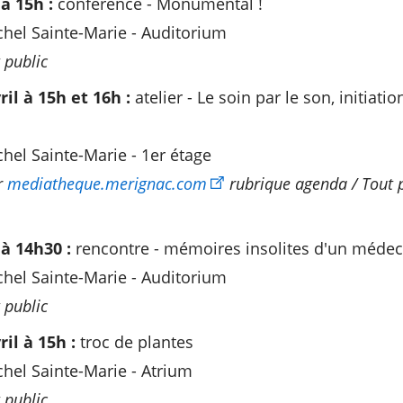
à 15h :
conférence - Monumental !
hel Sainte-Marie - Auditorium
t public
il à 15h et 16h :
atelier - Le soin par le son, initiatio
el Sainte-Marie - 1er étage
r
mediatheque.merignac.com
rubrique agenda / Tout p
 à 14h30 :
rencontre - mémoires insolites d'un médec
hel Sainte-Marie - Auditorium
 public
il à 15h :
troc de plantes
el Sainte-Marie - Atrium
 public