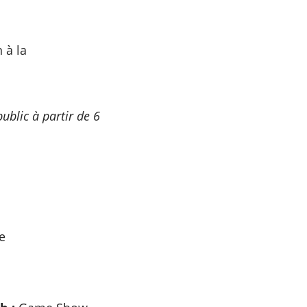
n à la
ublic à partir de 6
e