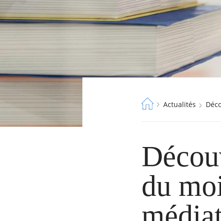
Fil
Actualités
Dé
d'Ariane
Décou
du moi
médiat