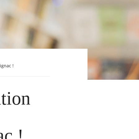
ignac !
tion
c !