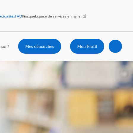
Actualités
FAQ
Kiosque
Espace de services en ligne
Facebook
X
Instagram
Youtube
Linkedin
nac ?
Mes démarches
Mon Profil
Ouvrir
la
recherc