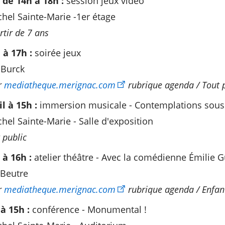
 de 14h à 18h​ :
session jeux vidéo
el Sainte-Marie -1er étage
rtir de 7 ans
 à 17h :
soirée jeux
 Burck
r
mediatheque.merignac.com
rubrique agenda / Tout 
l à 15h :
immersion musicale - Contemplations sous l
el Sainte-Marie - Salle d'exposition
 public
 à 16h :
atelier théâtre - Avec la comédienne Émilie 
Beutre
r
mediatheque.merignac.com
rubrique agenda / Enfan
à 15h :
conférence - Monumental !