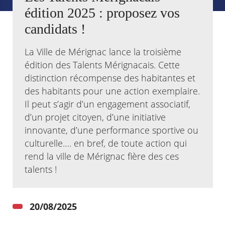
édition 2025 : proposez vos
Agenda
candidats !
Actualités
FAQ
La Ville de Mérignac lance la troisième
Kiosque
Espace de services en ligne
édition des Talents Mérignacais. Cette
distinction récompense des habitantes et
Facebook
X
Instagram
Youtube
Linkedin
Les
des habitants pour une action exemplaire.
dernièr
Il peut s’agir d’un engagement associatif,
alertes
Eco
d’un projet citoyen, d’une initiative
Watt
innovante, d’une performance sportive ou
culturelle…. en bref, de toute action qui
rend la ville de Mérignac fière des ces
talents !
20/08/2025