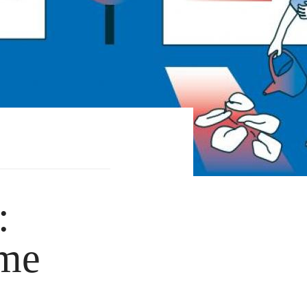
:
ème