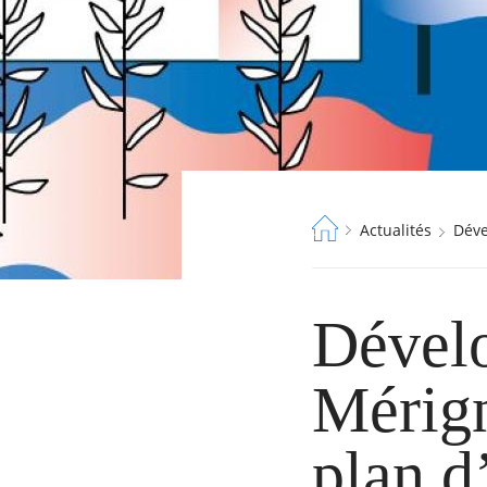
Fil
Actualités
Dé
d'Ariane
Dével
Mérign
plan d