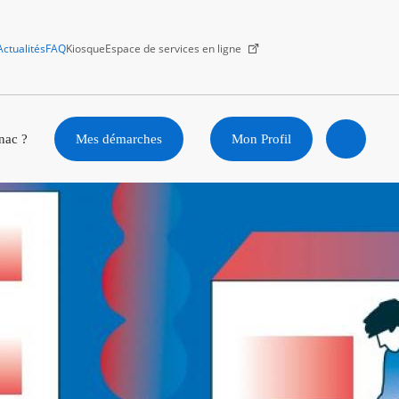
Actualités
FAQ
Kiosque
Espace de services en ligne
Facebook
X
Instagram
Youtube
Linkedin
nac ?
Mes démarches
Mon Profil
Ouvrir
la
recherc