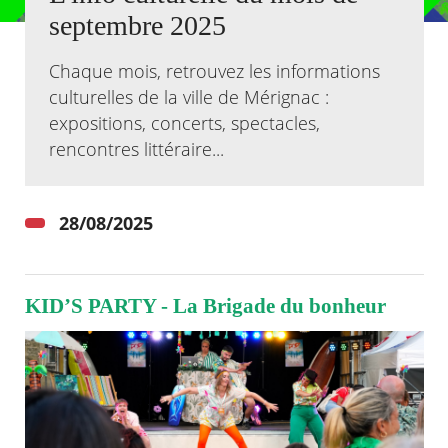
septembre 2025
Agenda
Actualités
Chaque mois, retrouvez les informations
FAQ
culturelles de la ville de Mérignac :
Kiosque
expositions, concerts, spectacles,
Espace de services en ligne
rencontres littéraire...
Facebook
X
Instagram
Youtube
Linkedin
Les
dernièr
alertes
28/08/2025
Eco
Watt
KID’S PARTY - La Brigade du bonheur