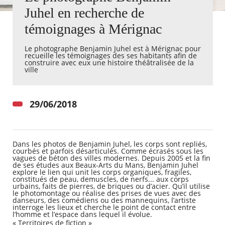
Juhel en recherche de
Agenda
témoignages à Mérignac
Actualités
FAQ
Le photographe Benjamin Juhel est à Mérignac pour
Kiosque
recueille les témoignages des ses habitants afin de
Espace de services en ligne
construire avec eux une histoire théâtralisée de la
ville
Facebook
X
Instagram
Youtube
Linkedin
Les
dernièr
29/06/2018
alertes
Eco
Watt
Dans les photos de Benjamin Juhel, les corps sont repliés,
courbés et parfois désarticulés. Comme écrasés sous les
vagues de béton des villes modernes. Depuis 2005 et la fin
de ses études aux Beaux-Arts du Mans, Benjamin Juhel
explore le lien qui unit les corps organiques, fragiles,
constitués de peau, demuscles, de nerfs... aux corps
urbains, faits de pierres, de briques ou d’acier. Qu’il utilise
le photomontage ou réalise des prises de vues avec des
RECHERCHER ...
danseurs, des comédiens ou des mannequins, l’artiste
interroge les lieux et cherche le point de contact entre
l’homme et l’espace dans lequel il évolue.
« Territoires de fiction »