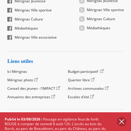
Mérignac Jeunesse
Mérignac Jeunesse
Mérignac Ville sportive
Mérignac Ville sportive
Mérignac Culture
Mérignac Culture
Médiathèques
Médiathèques
Mérignac Ville associative
Liens utiles
Ici Mérignac
Budget participatif
Mérignac photo
Quartier libre
Conseil des jeunes - l'IMPACT
Archives communales
Annuaires des entreprises
Escales d'été
©2024 Ville de Mérignac, Tous droits réservés
Publié le 03/08/2026 :
Passage en vigilance feux de forêt
ROUGE à compter de samedi 8 août 12h. L'accès au bois du
Footer
Mentions légales
Salle de presse
Recrutement
Burck, au parc de Beaudésert, au parc du Château, au parc du