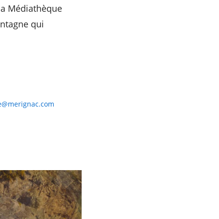
s la Médiathèque
ontagne qui
re@merignac.com