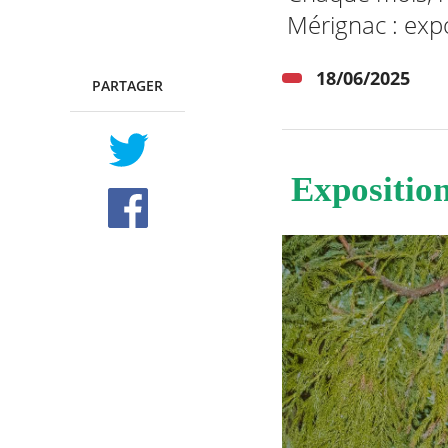
Mérignac : expo
18/06/2025
PARTAGER
TWITTER
FACEBOOK
RECHERCHER ...
Expositio