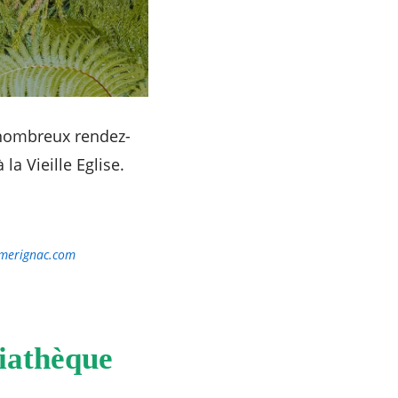
 nombreux rendez-
a Vieille Eglise.
@merignac.com
diathèque