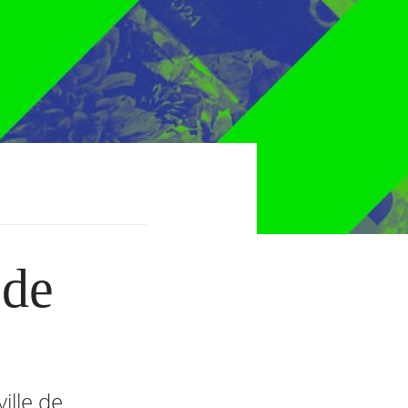
 de
ille de