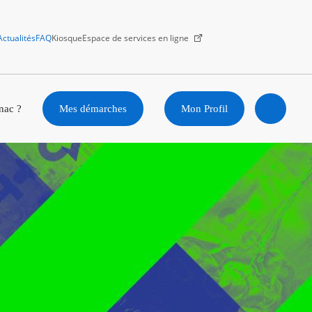
Actualités
FAQ
Kiosque
Espace de services en ligne
Facebook
X
Instagram
Youtube
Linkedin
nac ?
Mes démarches
Mon Profil
Ouvrir
la
recherc