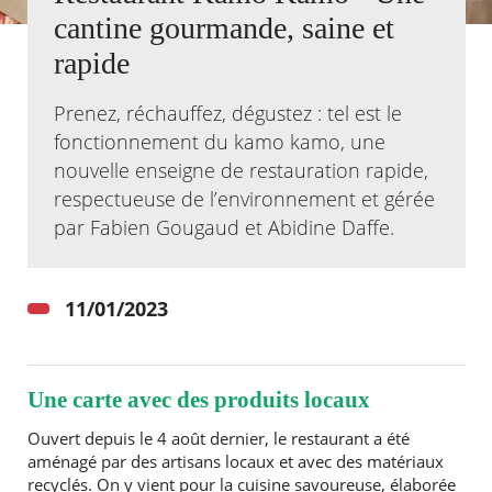
cantine gourmande, saine et
Agenda
rapide
Actualités
FAQ
Prenez, réchauffez, dégustez : tel est le
Kiosque
Espace de services en ligne
fonctionnement du kamo kamo, une
nouvelle enseigne de restauration rapide,
Facebook
X
Instagram
Youtube
Linkedin
Les
respectueuse de l’environnement et gérée
dernièr
par Fabien Gougaud et Abidine Daffe.
alertes
Eco
Watt
11/01/2023
Une carte avec des produits locaux
Ouvert depuis le 4 août dernier, le restaurant a été
RECHERCHER ...
aménagé par des artisans locaux et avec des matériaux
recyclés. On y vient pour la cuisine savoureuse, élaborée