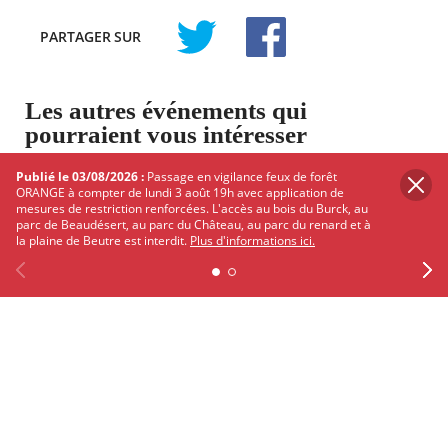
PARTAGER
SUR
TWITTER
FACEBOOK
Les autres événements qui
pourraient vous intéresser
Découvrez Mérignac autour de ses
Publié le 03/08/2026 :
Passage en vigilance feux de forêt
événements
ORANGE à compter de lundi 3 août 19h avec application de
mesures de restriction renforcées. L'accès au bois du Burck, au
parc de Beaudésert, au parc du Château, au parc du renard et à
la plaine de Beutre est interdit.
Plus d'informations ici.
CINÉMA - PROJECTION
Previous
Facebook
X
Instagram
Youtube
Linkedin
Ne
Le 06/08/2026 à 10h
Ciné goûter "Un petit air de famille"