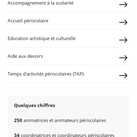
Accompagnement à la scolarité
Agenda
Actualités
Accueil périscolaire
FAQ
Kiosque
Espace de services en ligne
Education artistique et culturelle
Facebook
X
Instagram
Youtube
Linkedin
Les
Aide aux devoirs
dernièr
alertes
Eco
Temps d'activités périscolaires (TAP)
Watt
Quelques chiffres
RECHERCHER ...
250
animatrices et animateurs périscolaires
34
coordinatrices et coordinateurs périscolaires