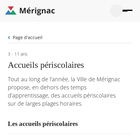
Aller
au
contenu
principal
Ouvrir
Ouvrir
Menu
Merignac
la
le
La mairie
principal
-
recherche
menu
page
Fil
Page d'accueil
Ouvrir
d'accueil
Mon quotidien
d'Ariane
le
sous-
Ouvrir
3 - 11 ans
menu
Participation citoyenne
le
La
Accueils périscolaires
sous-
mairie
Ouvrir
menu
Que faire à Mérignac ?
le
Mon
Tout au long de l’année, la Ville de Mérignac
sous-
quotid
Ouvrir
menu
Mes démarches
propose, en dehors des temps
le
Partic
sous-
d’apprentissage, des accueils périscolaires
citoye
Ouvrir
menu
Mon Profil
le
sur de larges plages horaires.
Que
sous-
faire
Ouvrir
menu
à
le
Mes
Mérig
sous-
Les accueils périscolaires
démar
?
menu
23°
Mon
Moyen
Profil