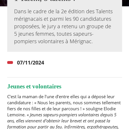
Dans le cadre de la 2e édition des Talents
Agenda
mérignacais et parmi les 90 candidatures
Actualités
FAQ
proposées, le jury a retenu un groupe de
Kiosque
5 jeunes femmes, toutes sapeurs-
Espace de services en ligne
pompiers volontaires à Mérignac.
Facebook
X
Instagram
Youtube
Linkedin
Les
dernièr
alertes
07/11/2024
Eco
Watt
Jeunes et volontaires
C’est la maman de l’une d’entre elles qui a déposé leur
candidature : « Nous les parents, nous sommes tellement
fiers de nos filles et de leur parcours ! » souligne Elodie
Lemoine. «
Jeunes sapeurs-pompiers volontaires depuis 5
ans, elles viennent d’obtenir leur brevet et ont passé la
formation pour partir au feu. Infirmières, ergothérapeutes,