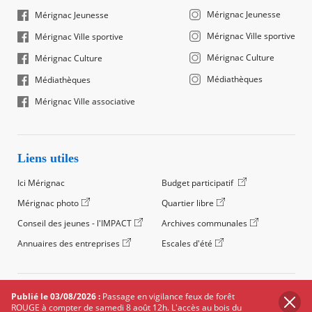
Mérignac Jeunesse
Mérignac Jeunesse
Mérignac Ville sportive
Mérignac Ville sportive
Mérignac Culture
Mérignac Culture
Médiathèques
Médiathèques
Mérignac Ville associative
Liens utiles
Ici Mérignac
Budget participatif
Mérignac photo
Quartier libre
Conseil des jeunes - l'IMPACT
Archives communales
Annuaires des entreprises
Escales d'été
©2024 Ville de Mérignac, Tous droits réservés
Publié le 03/08/2026 :
Passage en vigilance feux de forêt
ROUGE à compter de samedi 8 août 12h. L'accès au bois du