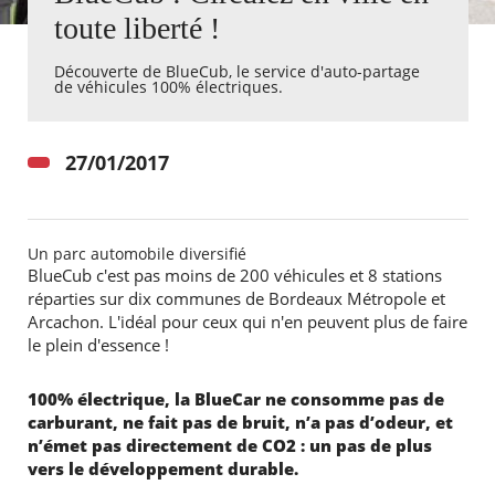
toute liberté !
Agenda
Découverte de BlueCub, le service d'auto-partage
Actualités
de véhicules 100% électriques.
FAQ
Kiosque
Espace de services en ligne
27/01/2017
Facebook
X
Instagram
Youtube
Linkedin
Les
dernièr
alertes
Un parc automobile diversifié
Eco
BlueCub c'est pas moins de 200 véhicules et 8 stations
Watt
réparties sur dix communes de
Bordeaux Métropole
et
Arcachon. L'idéal pour ceux qui n'en peuvent plus de faire
le plein d'essence !
100% électrique,
la BlueCar
ne consomme pas de
carburant, ne fait pas de bruit, n’a pas d’odeur, et
n’émet pas directement de CO2 : un pas de plus
vers le développement durable.