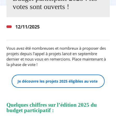
votes sont ouverts !
Agenda
Actualités
FAQ
12/11/2025
Kiosque
Espace de services en ligne
Facebook
X
Instagram
Youtube
Linkedin
Les
Vous avez été nombreuses et nombreux à proposer des
dernièr
projets depuis l'appel à projets lancé en septembre
alertes
dernier et nous vous en remercions. Place maintenant à
Eco
la phase de vote !
Watt
Je découvre les projets 2025 éligibles au vote
Quelques chiffres sur l’édition 2025 du
budget participatif :