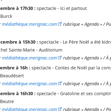
embre à 17h30 :
spectacle - Ici et partout
 Burck
r
médiathèque.merignac.com
rubrique « Agenda » / Pub
cembre à 15h30 :
spectacle - Le Père Noël a été kid
hel Sainte-Marie - Auditorium
r
médiathèque.merignac.com
rubrique « Agenda » / À 
embre à 16h :
spectacle - Contes de Noël par la com
 Beaudésert
r
médiathèque.merignac.com
rubrique « Agenda » / À 
embre à 16h30 :
spectacle - Gratoline et ses compti
Beutre
r
médiathèque.merignac.com
rubrique « Agenda » / Po