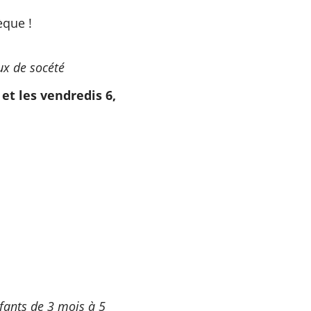
èque !
eux de socété
et les vendredis 6,
fants de 3 mois à 5