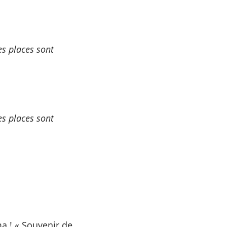
es places sont
es places sont
a ! «
Souvenir de