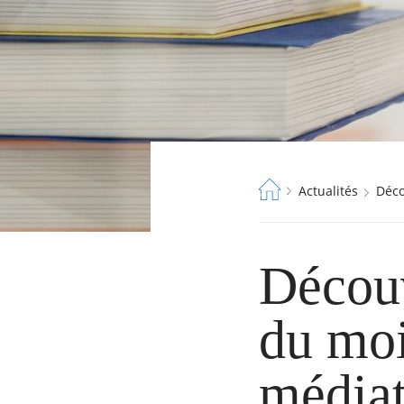
Fil
Actualités
Dé
d'Ariane
Décou
du moi
médiat