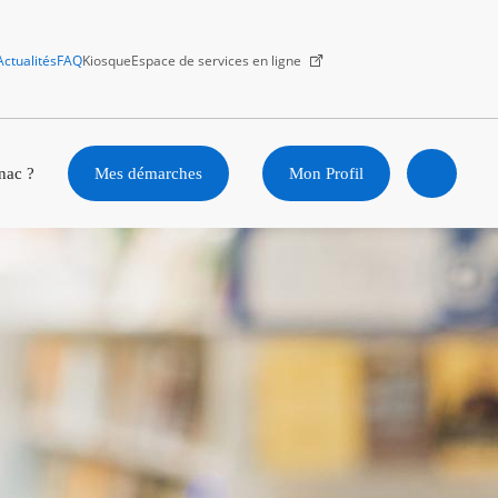
Actualités
FAQ
Kiosque
Espace de services en ligne
Facebook
X
Instagram
Youtube
Linkedin
nac ?
Mes démarches
Mon Profil
Ouvrir
la
recherc