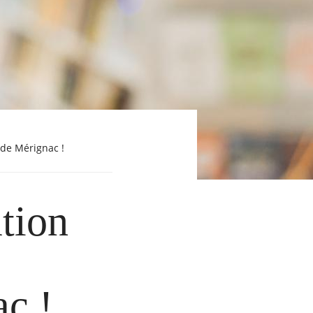
de Mérignac !
tion
s
c !