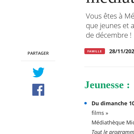
Vous êtes à Mér
que jeunes et a
RECHERCHER ...
de décembre !
28/11/20
FAMILLE
PARTAGER
TWITTER
FACEBOOK
Jeunesse :
Du dimanche 10
films »
Médiathèque Mich
Tout le program