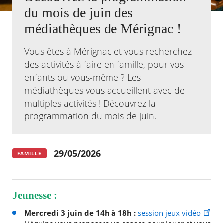
du mois de juin des
Agenda
médiathèques de Mérignac !
Actualités
FAQ
Vous êtes à Mérignac et vous recherchez
Kiosque
Espace de services en ligne
des activités à faire en famille, pour vos
enfants ou vous-même ? Les
Facebook
X
Instagram
Youtube
Linkedin
Les
médiathèques vous accueillent avec de
dernièr
multiples activités ! Découvrez la
alertes
Eco
programmation du mois de juin.
Watt
29/05/2026
FAMILLE
Jeunesse :
Mercredi 3 juin de 14h à 18h
:
session jeux vidéo