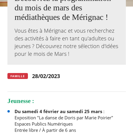
du mois de mars des
Agenda
médiathèques de Mérignac !
Actualités
FAQ
Vous êtes à Mérignac et vous recherchez
Kiosque
Espace de services en ligne
des activités à faire en tant qu'adultes ou
jeunes ? Découvrez notre sélection d'idées
Facebook
X
Instagram
Youtube
Linkedin
Les
pour le mois de Mars !
dernièr
alertes
Eco
Watt
28/02/2023
FAMILLE
Jeunesse :
Du samedi 4 février au samedi 25 mars
:
Exposition "La danse de Doris par Marie Poirier"
Espaces Publics Numériques
Entrée libre / À partir de 6 ans