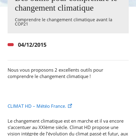
changement climatique
Agenda
Comprendre le changement climatique avant la
Actualités
COP21
FAQ
Kiosque
Espace de services en ligne
04/12/2015
Facebook
X
Instagram
Youtube
Linkedin
Les
dernièr
alertes
Nous vous proposons 2 excellents outils pour
Eco
Watt
comprendre le changement climatique !
RECHERCHER ...
CLIMAT HD – Météo France.
Le changement climatique est en marche et il va encore
s’accentuer au XXIème siècle. Climat HD propose une
vision intégrée de l’évolution du climat passé et futur, aux