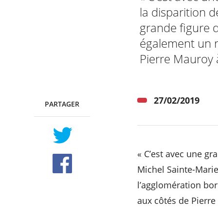
la disparition 
grande figure d
RECHERCHER ...
également un rô
Pierre Mauroy 
27/02/2019
PARTAGER
TWITTER
FACEBOOK
« C’est avec une gra
Michel Sainte-Marie
l’agglomération bord
aux côtés de Pierre