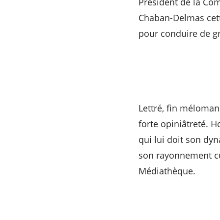
Président de la Com
Chaban-Delmas cette
pour conduire de gr
Lettré, fin mélomane
forte opiniâtreté. 
qui lui doit son dy
son rayonnement cul
Médiathèque.