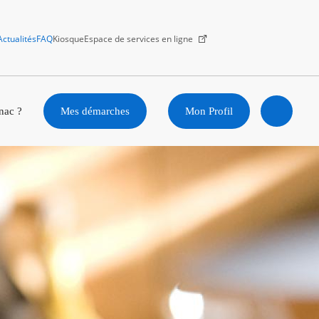
Actualités
FAQ
Kiosque
Espace de services en ligne
Facebook
X
Instagram
Youtube
Linkedin
nac ?
Mes démarches
Mon Profil
Ouvrir
la
recherc