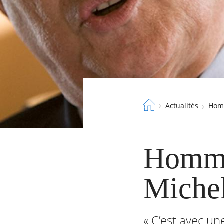
Fil
Actualités
Ho
d'Ariane
Homma
Michel
« C’est avec un