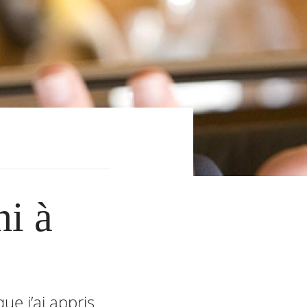
i à
ue j’ai appris