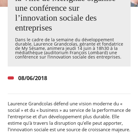
une conférence sur
Agenda
l’innovation sociale des
Actualités
entreprises
FAQ
Kiosque
Espace de services en ligne
Dans le cadre de la semaine du développement
durable, Laurence Grandcolas, gérante et fondatrice
de My Sésame, animera jeudi 14 juin à 18h30 à la
médiathèque (auditorium François Lombard) une
Facebook
X
Instagram
Youtube
Linkedin
Les
conférence sur l’innovation sociale des entreprises.
dernièr
alertes
Eco
Watt
08/06/2018
Laurence Grandcolas défend une vision moderne du «
social » et du « business » au service de la performance de
RECHERCHER ...
l’entreprise et d’un développement plus durable. Elle
estime qu’à travers la disruption qu’elle peut apporter,
l’innovation sociale est une source de croissance majeure.