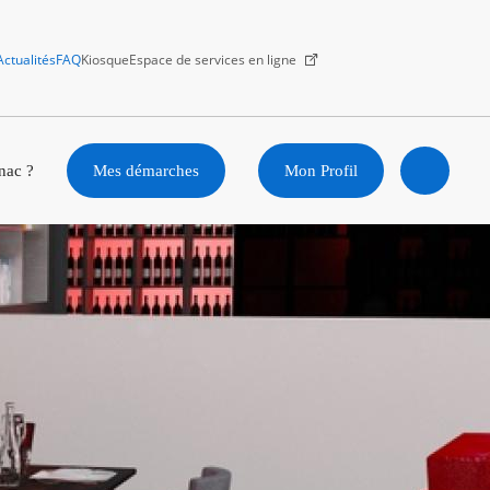
Actualités
FAQ
Kiosque
Espace de services en ligne
Facebook
X
Instagram
Youtube
Linkedin
nac ?
Mes démarches
Mon Profil
Ouvrir
la
recherc