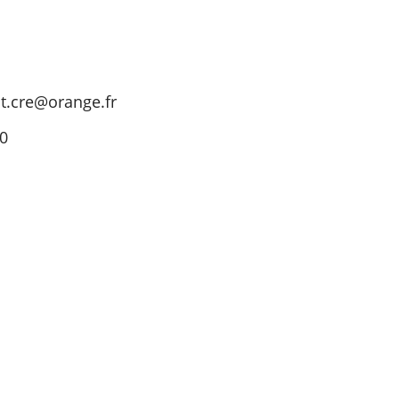
at.cre@orange.fr
50