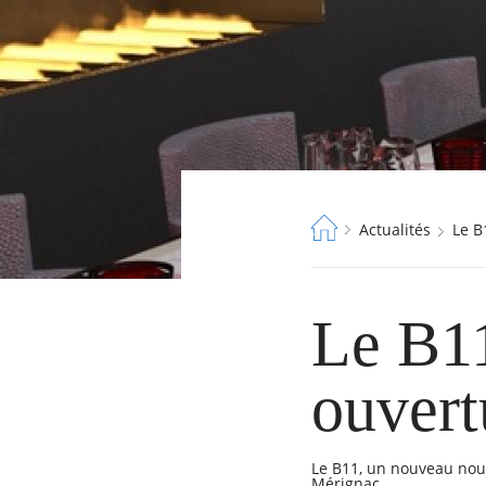
Fil
Actualités
Le 
d'Ariane
Le B11
ouvert
Le B11, un nouveau nou
Mérignac.