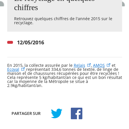
chiffres
Agenda
Retrouvez quelques chiffres de l'année 2015 sur le
Actualités
recyclage.
FAQ
Kiosque
Espace de services en ligne
12/05/2016
Facebook
X
Instagram
Youtube
Linkedin
Les
dernièr
alertes
RECHERCHER ...
En 2015, la collecte assurée par le
Relais
,
AMOS
et
Eco
Ecoval
représentait 334,6 tonnes de textile, de linge de
Watt
maison et de chaussures récupérées pour être recyclées !
Cela représente 5 kg/habitant/an ce qui est un bon résultat
car la moyenne de la Métropole se situe à
2.9kg/habitant/an.
PARTAGER
SUR