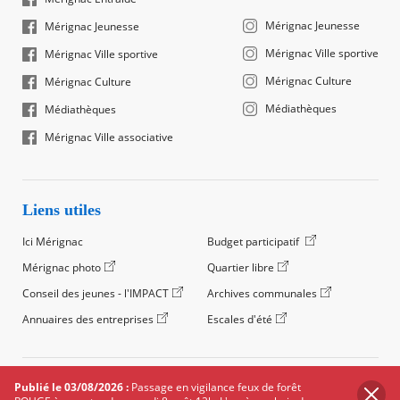
Mérignac Jeunesse
Mérignac Jeunesse
Mérignac Ville sportive
Mérignac Ville sportive
Mérignac Culture
Mérignac Culture
Médiathèques
Médiathèques
Mérignac Ville associative
Liens utiles
Ici Mérignac
Budget participatif
Mérignac photo
Quartier libre
Conseil des jeunes - l'IMPACT
Archives communales
Annuaires des entreprises
Escales d'été
©2024 Ville de Mérignac, Tous droits réservés
Publié le 03/08/2026 :
Passage en vigilance feux de forêt