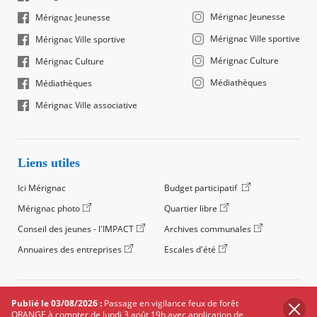
Mérignac Jeunesse
Mérignac Jeunesse
Mérignac Ville sportive
Mérignac Ville sportive
Mérignac Culture
Mérignac Culture
Médiathèques
Médiathèques
Mérignac Ville associative
Liens utiles
Ici Mérignac
Budget participatif
Mérignac photo
Quartier libre
Conseil des jeunes - l'IMPACT
Archives communales
Annuaires des entreprises
Escales d'été
©2024 Ville de Mérignac, Tous droits réservés
Publié le 03/08/2026 :
Passage en vigilance feux de forêt
ORANGE à compter de lundi 3 août 19h avec application de