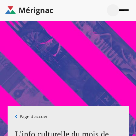
Aller
au
contenu
principal
Ouvrir
Ouvrir
Menu
Merignac
la
le
La mairie
principal
-
recherche
menu
page
Ouvrir
d'accueil
Mon quotidien
le
sous-
Ouvrir
menu
Participation citoyenne
le
La
sous-
mairie
Ouvrir
menu
Que faire à Mérignac ?
le
Mon
sous-
quotid
Ouvrir
menu
Mes démarches
le
Partic
sous-
citoye
Ouvrir
menu
Mon Profil
le
Que
sous-
faire
Ouvrir
menu
à
le
Mes
Fil
Page d'accueil
Mérig
sous-
démar
d'Ariane
?
menu
21°
Mon
Moyen
L'info culturelle du mois de
Profil