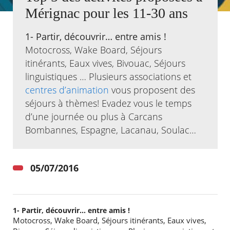
Mérignac pour les 11-30 ans
Agenda
Actualités
1- Partir, découvrir… entre amis !
FAQ
Motocross, Wake Board, Séjours
Kiosque
itinérants, Eaux vives, Bivouac, Séjours
Espace de services en ligne
linguistiques … Plusieurs associations et
Facebook
X
centres d’animation
Instagram
Youtube
Linkedin
vous proposent des
Les
dernièr
séjours à thèmes! Evadez vous le temps
alertes
d’une journée ou plus à Carcans
Eco
Watt
Bombannes, Espagne, Lacanau, Soulac…
05/07/2016
1- Partir, découvrir… entre amis !
Motocross, Wake Board, Séjours itinérants, Eaux vives,