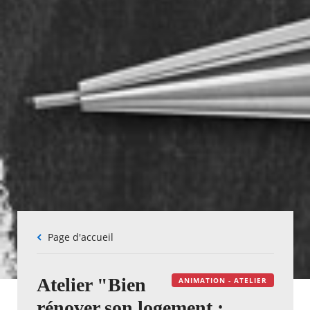
Fil
Page d'accueil
d'Ariane
Atelier "Bien
ANIMATION - ATELIER
rénover son logement :